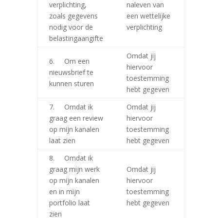
verplichting,
naleven van
zoals gegevens
een wettelijke
nodig voor de
verplichting
belastingaangifte
Omdat jij
6. Om een
hiervoor
nieuwsbrief te
toestemming
kunnen sturen
hebt gegeven
7. Omdat ik
Omdat jij
graag een review
hiervoor
op mijn kanalen
toestemming
laat zien
hebt gegeven
8. Omdat ik
graag mijn werk
Omdat jij
op mijn kanalen
hiervoor
en in mijn
toestemming
portfolio laat
hebt gegeven
zien