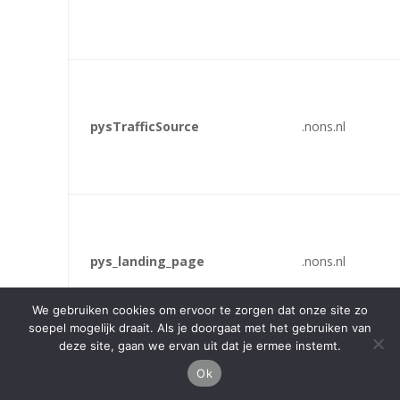
pysTrafficSource
.nons.nl
pys_landing_page
.nons.nl
We gebruiken cookies om ervoor te zorgen dat onze site zo
soepel mogelijk draait. Als je doorgaat met het gebruiken van
deze site, gaan we ervan uit dat je ermee instemt.
Ok
last_pysTrafficSource
.nons.nl