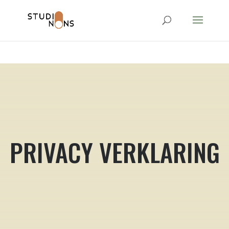
google-site-
verification=hB1_4FhGbh1OL2VluUHiRFl8B8SAoNM9shx099Yv0l0
PRIVACY VERKLARING