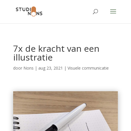
google-site-
verification=hB1_4FhGbh1OL2VluUHiRFl8B8SAoNM9shx099Yv0l0
7x de kracht van een
illustratie
door
Nons
|
aug 23, 2021
|
Visuele communicatie