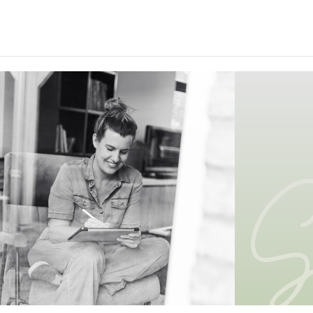
google-site-verification=hB1_4FhGbh1OL2VluUHiRFl8B8SAoNM9shx