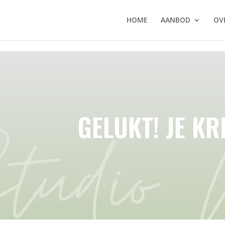
099Yv0l0
HOME
AANBOD
OV
GELUKT! JE KR