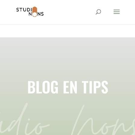
google-site-
verification=hB1_4FhGbh1OL2VluUHiRFl8B8SAoNM9shx099Yv0l0
BLOG EN TIPS