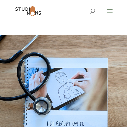
google-site-
verification=hB1_4FhGbh1OL2VluUHiRFl8B8SAoNM9shx099Yv0l0